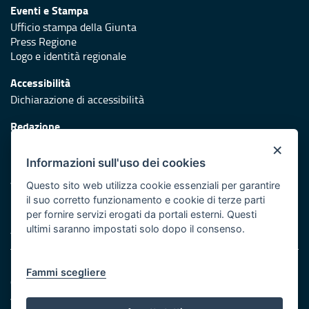
Eventi e Stampa
Ufficio stampa della Giunta
Press Regione
Logo e identità regionale
Accessibilità
Dichiarazione di accessibilità
Redazione
Responsabili di pubblicazione
×
Informazioni sull'uso dei cookies
Protezione civile
Vai al sito di Protezione Civile Puglia
Questo sito web utilizza cookie essenziali per garantire
il suo corretto funzionamento e cookie di terze parti
Iniziativa finanziata con risorse del POR Puglia 2014/2020 -
per fornire servizi erogati da portali esterni. Questi
Asse XI
ultimi saranno impostati solo dopo il consenso.
Note legali
Fammi scegliere
Cookie e privacy
Amministrazione trasparente