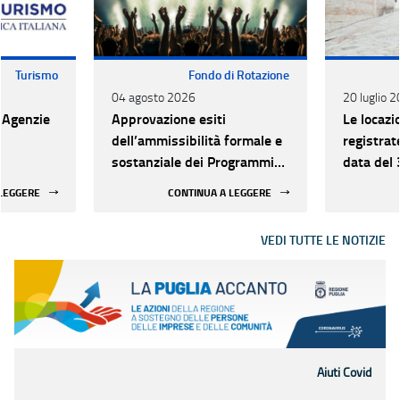
Turismo
Fondo di Rotazione
04 agosto 2026
20 luglio 
i Agenzie
Approvazione esiti
Le locazi
dell’ammissibilità formale e
registrat
sostanziale dei Programmi
data del
annuali 2026
presentar
 LEGGERE
CONTINUA A LEGGERE
30 sette
VEDI TUTTE LE NOTIZIE
Aiuti Covid