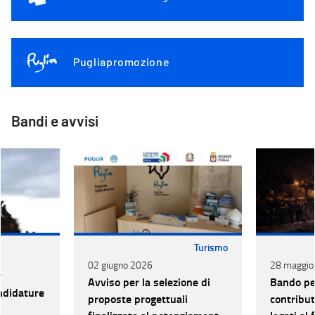
Pugliapromozione
Bandi e avvisi
Turismo
02 giugno 2026
28 maggio
r
Avviso per la selezione di
Bando per
andidature
proposte progettuali
contributi