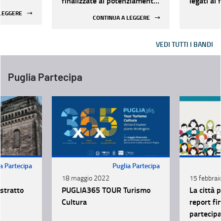
finalizzate al potenziamento
legati al
la
e qualificazione degli Info-
 LEGGERE
CONTINUA A LEGGERE
CDA della
Point turistici appartenenti
di Novoli
alla rete regionale anno
VEDI TUTTI I BANDI
2026
Puglia Partecipa
a Partecipa
Puglia Partecipa
18 maggio 2022
15 febbrai
estratto
PUGLIA365 TOUR Turismo
La città p
Cultura
report fi
partecipa