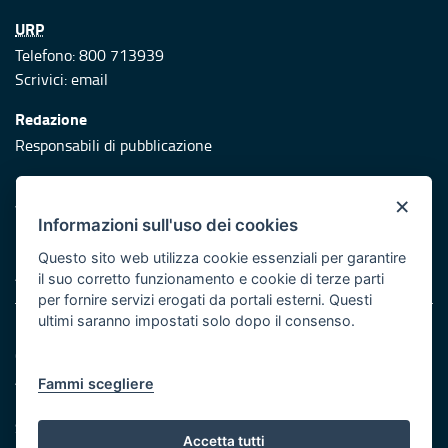
URP
Telefono: 800 713939
Scrivici:
email
Redazione
Responsabili di pubblicazione
Protezione civile
×
Vai al sito di Protezione Civile Puglia
Informazioni sull'uso dei cookies
Iniziativa finanziata con risorse del POR Puglia 2014/2020 -
Questo sito web utilizza cookie essenziali per garantire
Asse XI
il suo corretto funzionamento e cookie di terze parti
per fornire servizi erogati da portali esterni. Questi
ultimi saranno impostati solo dopo il consenso.
Note legali
Cookie e privacy
Atti di notifica
Fammi scegliere
Feed RSS
Servizi Intranet
Accetta tutti