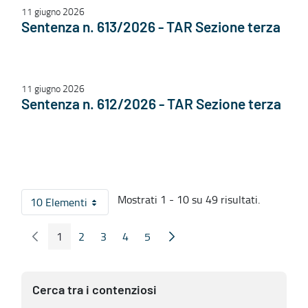
11 giugno 2026
Sentenza n. 613/2026 - TAR Sezione terza
11 giugno 2026
Sentenza n. 612/2026 - TAR Sezione terza
Mostrati 1 - 10 su 49 risultati.
10 Elementi
Per pagina
1
2
3
4
5
Pagina Precedente
Pagina Seguente
Pagina
Pagina
Pagina
Pagina
Pagina
Cerca tra i contenziosi