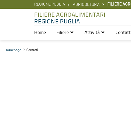
REGIONE PUGLIA
FILIERE AGR
AGRICOLTURA
FILIERE AGROALIMENTARI
REGIONE PUGLIA
Home
Filiere
Attività
Contatt
Contatti - Filiere Agroalimentari
Contatti
Homepage