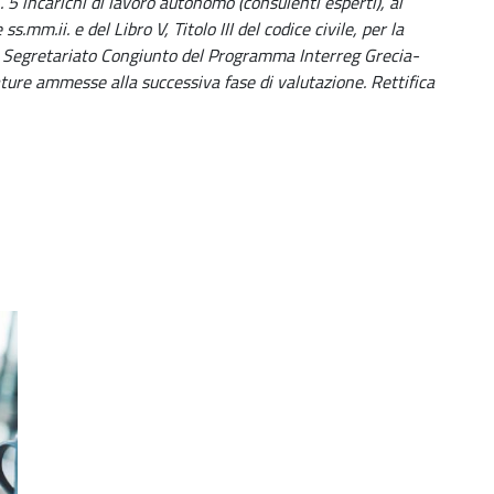
. 5 incarichi di lavoro autonomo (consulenti esperti), ai
.mm.ii. e del Libro V, Titolo III del codice civile, per la
del Segretariato Congiunto del Programma Interreg Grecia-
ure ammesse alla successiva fase di valutazione. Rettifica