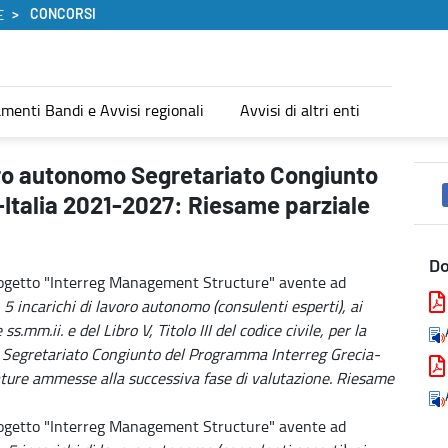
CONCORSI
E
menti Bandi e Avvisi regionali
Avvisi di altri enti
nto del Programma Interreg Grecia-Italia 2021-2027: Riesame parzi
voro autonomo Segretariato Congiunto
Italia 2021-2027: Riesame parziale
D
rogetto "Interreg Management Structure" avente ad
 5 incarichi di lavoro autonomo (consulenti esperti), ai
.mm.ii. e del Libro V, Titolo III del codice civile, per la
del Segretariato Congiunto del Programma Interreg Grecia-
ure ammesse alla successiva fase di valutazione. Riesame
rogetto "Interreg Management Structure" avente ad