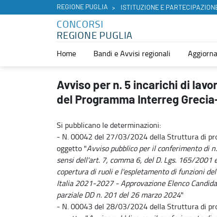
REGIONE PUGLIA
ISTITUZIONE E PARTECIPAZION
CONCORSI
REGIONE PUGLIA
Home
Bandi e Avvisi regionali
Aggiorna
Avviso per n. 5 incarichi di lavoro autonomo Segretariato Congiu
Avviso per n. 5 incarichi di la
del Programma Interreg Grecia-
Si pubblicano le determinazioni:
- N. 00042 del 27/03/2024 della Struttura di p
oggetto "
Avviso pubblico per il conferimento di n.
sensi dell'art. 7, comma 6, del D. Lgs. 165/2001 e ss
copertura di ruoli e l'espletamento di funzioni 
Italia 2021-2027 - Approvazione Elenco Candidat
parziale DD n. 201 del 26 marzo 2024
"
- N. 00043 del 28/03/2024 della Struttura di p