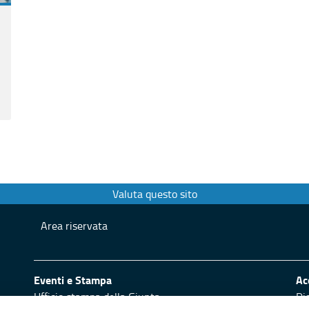
Valuta questo sito
Area riservata
Eventi e Stampa
Ac
Ufficio stampa della Giunta
Di