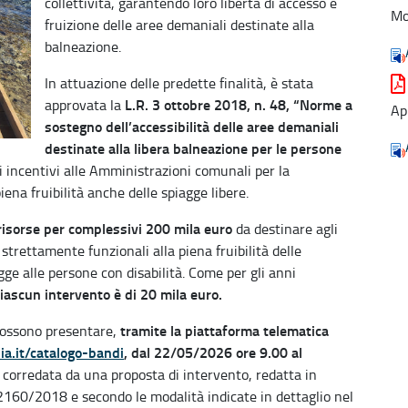
collettività, garantendo loro libertà di accesso e
Mo
fruizione delle aree demaniali destinate alla
balneazione.
In attuazione delle predette finalità, è stata
L.R. 3 ottobre 2018, n. 48, “Norme a
approvata la
Ap
sostegno dell’accessibilità delle aree demaniali
destinate alla libera balneazione per le persone
i incentivi alle Amministrazioni comunali per la
piena fruibilità anche delle spiagge libere.
risorse per complessivi 200 mila euro
da destinare agli
 strettamente funzionali alla piena fruibilità delle
agge alle persone con disabilità. Come per gli anni
iascun intervento è di 20 mila euro.
tramite la piattaforma telematica
 possono presentare,
ia.it/catalogo-bandi
,
dal 22/05/2026 ore 9.00 al
to corredata da una proposta di intervento, redatta in
2160/2018 e secondo le modalità indicate in dettaglio nel