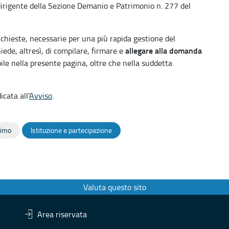
irigente della Sezione Demanio e Patrimonio n. 277 del
richieste, necessarie per una più rapida gestione del
allegare alla domanda
iede, altresì, di compilare, firmare e
bile nella presente pagina, oltre che nella suddetta
icata all'
Avviso
.
timo
Istituzione e partecipazione
Valuta questo sito
Area riservata