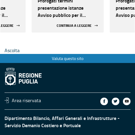
Prorogati termini
Prorogati
nze
presentazione istanze
presenta
 il
Avviso pubblico per il
Avviso pu
le
riconoscimento delle
riconosci
 LEGGERE
CONTINUA A LEGGERE
 e
Spiagge Sostenibili e
Spiagge S
Inclusive di Puglia
Inclusive
”
“GRANELLO D’ORO”
“GRANEL
Ascolta
Valuta questo sito
Area riservata
Dipartimento Bilancio, Affari Generali e Infrastrutture -
Servizio Demanio Costiero e Portuale