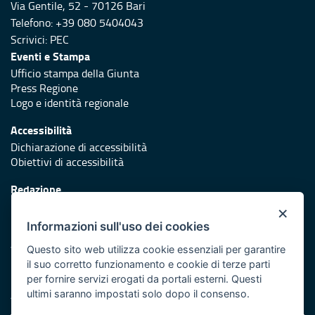
Via Gentile, 52 - 70126 Bari
Telefono: +39 080 5404043
Scrivici:
PEC
Eventi e Stampa
Ufficio stampa della Giunta
Press Regione
Logo e identità regionale
Accessibilità
Dichiarazione di accessibilità
Obiettivi di accessibilità
Redazione
Responsabili di pubblicazione
×
Informazioni sull'uso dei cookies
Protezione civile
Vai al sito di Protezione Civile Puglia
Questo sito web utilizza cookie essenziali per garantire
il suo corretto funzionamento e cookie di terze parti
Iniziativa finanziata con risorse del POR Puglia 2014/2020 -
per fornire servizi erogati da portali esterni. Questi
Asse XI
ultimi saranno impostati solo dopo il consenso.