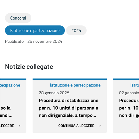
Concorsi
Istituzione e partecipazione
2024
Pubblicato il 25 novembre 2024
Notizie collegate
rtecipazione
Istituzione e partecipazione
Isti
28 gennaio 2025
02 gennai
Procedura di stabilizzazione
Procedura
sso la
per n. 10 unità di personale
per n. 10
sensi
non dirigenziale, a tempo
non dirig
 17-bis,
pieno e indeterminato,
pieno e i
 LEGGERE
CONTINUA A LEGGERE
 di n. 10
indetta con D.D. n.
indetta c
non
935_2024. Approvazione
935_2024