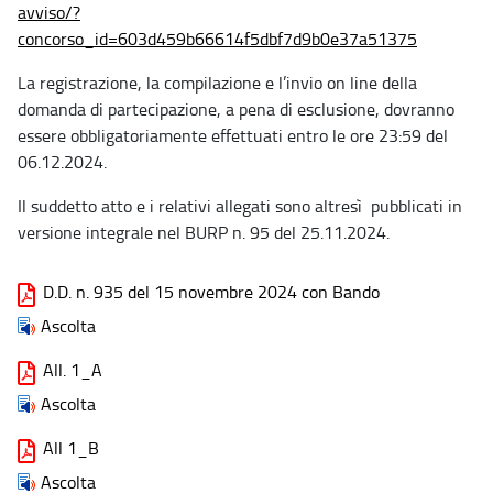
avviso/?
concorso_id=603d459b66614f5dbf7d9b0e37a51375
La registrazione, la compilazione e l’invio on line della
domanda di partecipazione, a pena di esclusione, dovranno
essere obbligatoriamente effettuati entro le ore 23:59 del
06.12.2024.
Il suddetto atto e i relativi allegati sono altresì pubblicati in
versione integrale nel BURP n. 95 del 25.11.2024.
D.D. n. 935 del 15 novembre 2024 con Bando
Ascolta
All. 1_A
Ascolta
All 1_B
Ascolta