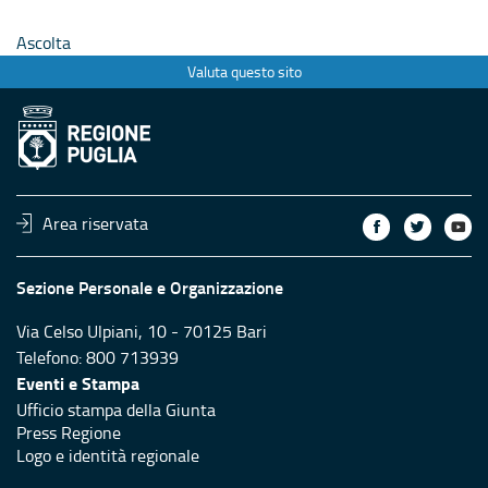
uadrare
atti e nomina vincitori
graduator
Ascolta
nari e
cazione.
Valuta questo sito
Area riservata
Sezione Personale e Organizzazione
Via Celso Ulpiani, 10 - 70125 Bari
Telefono: 800 713939
Eventi e Stampa
Ufficio stampa della Giunta
Press Regione
Logo e identità regionale