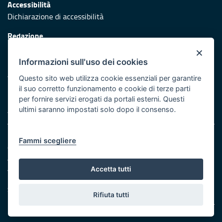
Accessibilità
Dichiarazione di accessibilità
Redazione
Responsabili di pubblicazione
×
Informazioni sull'uso dei cookies
Protezione civile
Vai al sito di Protezione Civile Puglia
Questo sito web utilizza cookie essenziali per garantire
il suo corretto funzionamento e cookie di terze parti
Iniziativa finanziata con risorse del POR Puglia 2014/2020 -
per fornire servizi erogati da portali esterni. Questi
Asse XI
ultimi saranno impostati solo dopo il consenso.
Note legali
Fammi scegliere
Cookie e privacy
Amministrazione trasparente
Atti di notifica
Accetta tutti
Feed RSS
Servizi Intranet
Rifiuta tutti
© Regione Puglia