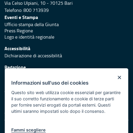
Via Celso Ulpiani, 10 - 70125 Bari
Telefono: 800 713939
Eventi e Stampa
Ufficio stampa della Giunta
Press Regione
Logo e identità regionale
Accessibilità
Dichiarazione di accessibilità
Redazione
Responsabili di pubblicazione
×
Informazioni sull'uso dei cookies
Protezione civile
Vai al sito di Protezione Civile Puglia
Questo sito web utilizza cookie essenziali per garantire
il suo corretto funzionamento e cookie di terze parti
Iniziativa finanziata con risorse del POR Puglia 2014/2020 -
per fornire servizi erogati da portali esterni. Questi
Asse XI
ultimi saranno impostati solo dopo il consenso.
Note legali
Fammi scegliere