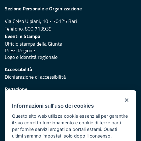
Sezione Personale e Organizzazione
Via Celso Ulpiani, 10 - 70125 Bari
Telefono: 800 713939
Eventi e Stampa
Ufficio stampa della Giunta
Press Regione
Logo e identità regionale
Accessibilità
Dichiarazione di accessibilità
Redazione
Responsabili di pubblicazione
×
Informazioni sull'uso dei cookies
Protezione civile
Vai al sito di Protezione Civile Puglia
Questo sito web utilizza cookie essenziali per garantire
il suo corretto funzionamento e cookie di terze parti
Iniziativa finanziata con risorse del POR Puglia 2014/2020 -
per fornire servizi erogati da portali esterni. Questi
Asse XI
ultimi saranno impostati solo dopo il consenso.