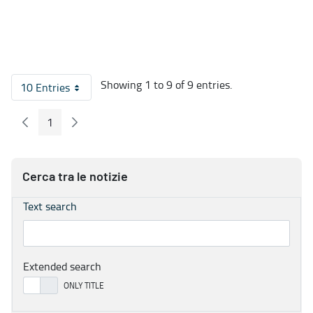
Showing 1 to 9 of 9 entries.
10 Entries
Per Page
1
Previous Page
Next Page
Page
Cerca tra le notizie
Text search
Extended search