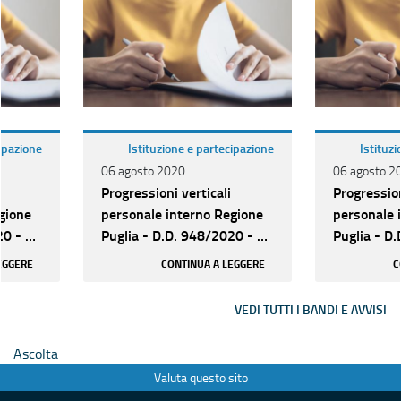
cipazione
Istituzione e partecipazione
Istituz
06 agosto 2020
06 agosto 2
Progressioni verticali
Progression
gione
personale interno Regione
personale 
20 - N.
Puglia - D.D. 948/2020 - N.
Puglia - D
147 posti cat. D
147 posti c
EGGERE
CONTINUA A LEGGERE
C
VEDI TUTTI I BANDI E AVVISI
Ascolta
Valuta questo sito