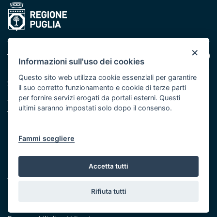
×
Area riservata
Informazioni sull'uso dei cookies
Questo sito web utilizza cookie essenziali per garantire
Sezione Personale e Organizzazione
il suo corretto funzionamento e cookie di terze parti
per fornire servizi erogati da portali esterni. Questi
Via Celso Ulpiani, 10 - 70125 Bari
ultimi saranno impostati solo dopo il consenso.
Telefono: 800 713939
Eventi e Stampa
Ufficio stampa della Giunta
Fammi scegliere
Press Regione
Logo e identità regionale
Accetta tutti
Accessibilità
Dichiarazione di accessibilità
Rifiuta tutti
Redazione