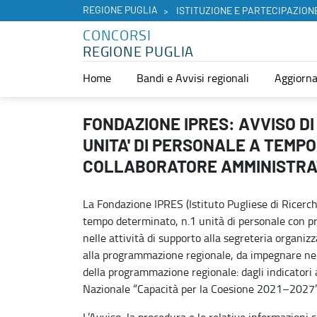
REGIONE PUGLIA
ISTITUZIONE E PARTECIPAZION
CONCORSI
REGIONE PUGLIA
Home
Bandi e Avvisi regionali
Aggiorna
FONDAZIONE IPRES: AVVISO DI SELEZIONE PER L'ASSUNZIONE 
FONDAZIONE IPRES: AVVISO DI 
UNITA' DI PERSONALE A TEMPO
COLLABORATORE AMMINISTRA
La Fondazione IPRES (Istituto Pugliese di Ricerc
tempo determinato, n.1 unità di personale con pro
nelle attività di supporto alla segreteria organi
alla programmazione regionale, da impegnare nel
della programmazione regionale: dagli indicatori 
Nazionale “Capacità per la Coesione 2021–2027”
L’Avviso, la procedura e le relative informazioni s