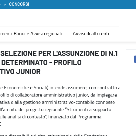
CONCORSI
E
menti Bandi e Avvisi regionali
Avvisi di altri enti
DI N.1 UNITA' DI PERSONALE A TEMPO DETERMINATO - PROFILO
SELEZIONE PER L'ASSUNZIONE DI N.1
 DETERMINATO - PROFILO
TIVO JUNIOR
he Economiche e Sociali) intende assumere, con contratto a
filo di collaboratore amministrativo junior, da impiegare
zzativa e alla gestione amministrativo-contabile connesse
l’ambito del progetto regionale “Strumenti a supporto
alle analisi di contesto”, finanziato dal Programma
.
ono disponibili sul sito istituzionale della Fondazione