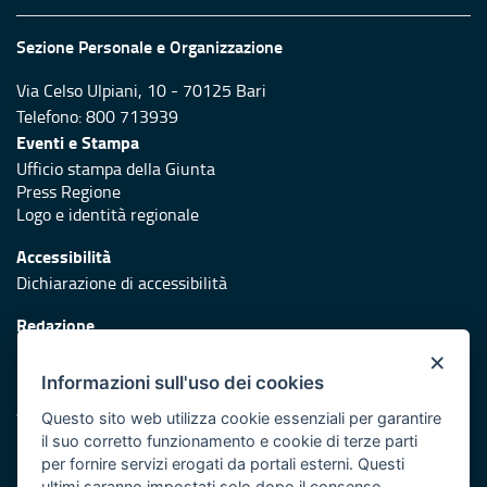
Sezione Personale e Organizzazione
Via Celso Ulpiani, 10 - 70125 Bari
Telefono: 800 713939
Eventi e Stampa
Ufficio stampa della Giunta
Press Regione
Logo e identità regionale
Accessibilità
Dichiarazione di accessibilità
Redazione
Responsabili di pubblicazione
×
Informazioni sull'uso dei cookies
Protezione civile
Vai al sito di Protezione Civile Puglia
Questo sito web utilizza cookie essenziali per garantire
il suo corretto funzionamento e cookie di terze parti
Iniziativa finanziata con risorse del POR Puglia 2014/2020 -
per fornire servizi erogati da portali esterni. Questi
ultimi saranno impostati solo dopo il consenso.