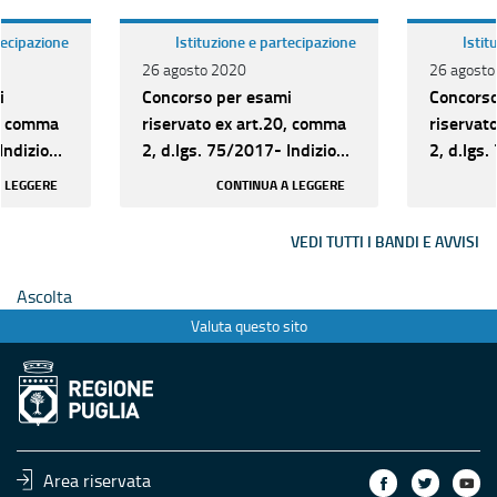
tecipazione
Istituzione e partecipazione
Istit
26 agosto 2020
26 agosto
i
Concorso per esami
Concorso
0, comma
riservato ex art.20, comma
riservat
Indizione
2, d.lgs. 75/2017- Indizione
2, d.lgs
 D
bando 30 posti Cat D
bando 30
A LEGGERE
CONTINUA A LEGGERE
VEDI TUTTI I BANDI E AVVISI
Ascolta
Valuta questo sito
Area riservata