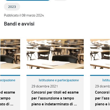
2023
Pubblicato il 08 marzo 2024
Bandi e avvisi
tecipazione
Istituzione e partecipazione
Istit
29 dicembre 2021
29 dicemb
 ed esame
Concorsi per titoli ed esame
Concorsi
 tempo
per l’assunzione a tempo
per l’as
to di n.
pieno e indeterminato di n.
pieno e 
ria C per
306 unità di categoria C per
306 unit