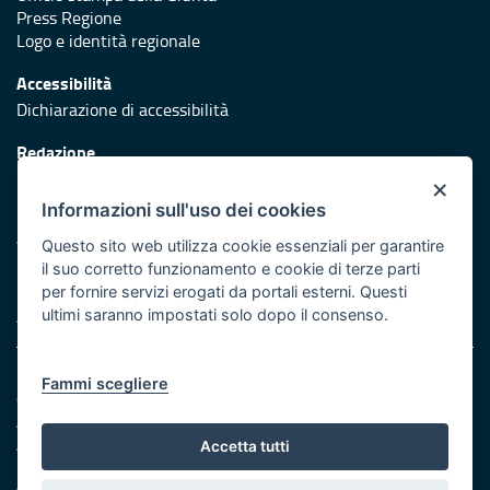
Press Regione
Logo e identità regionale
Accessibilità
Dichiarazione di accessibilità
Redazione
Responsabili di pubblicazione
×
Informazioni sull'uso dei cookies
Protezione civile
Vai al sito di Protezione Civile Puglia
Questo sito web utilizza cookie essenziali per garantire
il suo corretto funzionamento e cookie di terze parti
Iniziativa finanziata con risorse del POR Puglia 2014/2020 -
per fornire servizi erogati da portali esterni. Questi
Asse XI
ultimi saranno impostati solo dopo il consenso.
Note legali
Fammi scegliere
Cookie e privacy
Amministrazione trasparente
Atti di notifica
Accetta tutti
Feed RSS