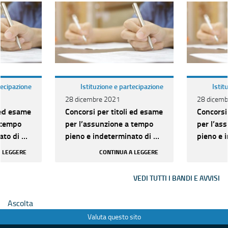
tecipazione
Istituzione e partecipazione
Istit
28 dicembre 2021
28 dicemb
 ed esame
Concorsi per titoli ed esame
Concorsi
 tempo
per l’assunzione a tempo
per l’as
to di n.
pieno e indeterminato di n.
pieno e 
ria D per
209 unità di categoria D per
209 unit
A LEGGERE
CONTINUA A LEGGERE
vari pr...
vari pr...
VEDI TUTTI I BANDI E AVVISI
Ascolta
Valuta questo sito