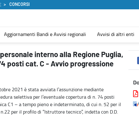
CONCORSI
E
Aggiornamenti Bandi e Avvisi regionali
Avvisi di altri enti
ia, indetta con D.D. 947_2020 - n. 74 posti cat. C - Avvio progres
 personale interno alla Regione Puglia,
74 posti cat. C - Avvio progressione
D
ttobre 2021 è stata avviata l’assunzione mediante
cedura selettiva per l’eventuale copertura di n. 74 posti
ca C1 – a tempo pieno e indeterminato, di cui n. 52 per il
.22 per il profilo di “Istruttore tecnico”, indetta con D.D.