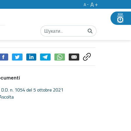
A
A
sione verticale - Concorsi
ocumenti
D.D. n. 1054 del 5 ottobre 2021
Ascolta