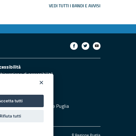
VEDI TUTTI I BANDI E AVVISI
cessibilità
chiarazione di accessibilità
×
otezione civile
ccetta tutti
 al sito di Protezione Civile Puglia
Rifiuta tutti
© Regione Puglia