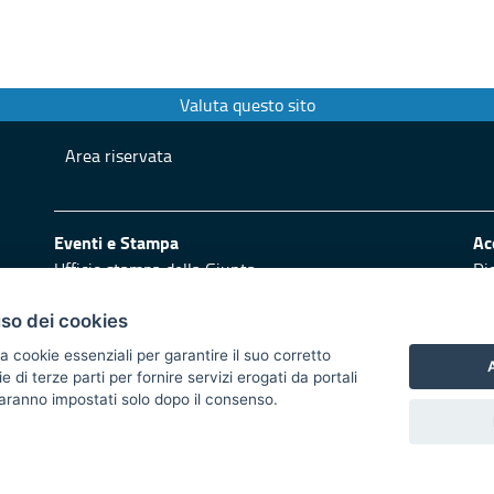
Valuta questo sito
Area riservata
Eventi e Stampa
Ac
Ufficio stampa della Giunta
Di
Press Regione
Logo e identità regionale
uso dei cookies
Redazione
Pr
a cookie essenziali per garantire il suo corretto
A
di terze parti per fornire servizi erogati da portali
Responsabili di pubblicazione
Vai
 saranno impostati solo dopo il consenso.
 2014/2020 - Asse XI
trasparente
Atti di notifica
Feed RSS
Servizi Intranet