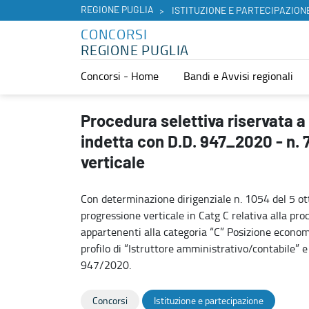
REGIONE PUGLIA
ISTITUZIONE E PARTECIPAZION
CONCORSI
REGIONE PUGLIA
Concorsi - Home
Bandi e Avvisi regionali
Procedura selettiva riservata a personale interno alla Regione Pugl
Procedura selettiva riservata a
indetta con D.D. 947_2020 - n. 
verticale
Con determinazione dirigenziale n. 1054 del 5 o
progressione verticale in Catg C relativa alla pro
appartenenti alla categoria “C” Posizione economi
profilo di “Istruttore amministrativo/contabile” e n
947/2020.
Concorsi
Istituzione e partecipazione