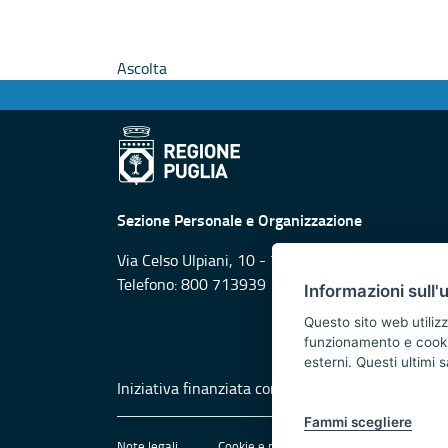
Ascolta
Sezione Personale e Organizzazione
Via Celso Ulpiani, 10 - 70125 Bari
Telefono: 800 713939
Informazioni sull'
Questo sito web utilizz
funzionamento e cookie 
esterni. Questi ultimi
Iniziativa finanziata con risorse del POR Puglia
Fammi scegliere
Note legali
Cookie e privacy
Amministrazione 