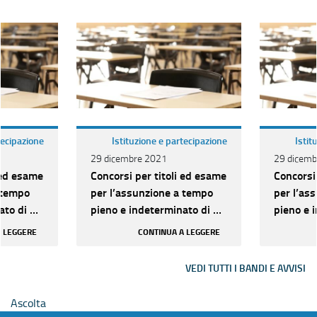
tecipazione
Istituzione e partecipazione
Istit
29 dicembre 2021
29 dicemb
 ed esame
Concorsi per titoli ed esame
Concorsi
 tempo
per l’assunzione a tempo
per l’as
to di n.
pieno e indeterminato di n.
pieno e 
ria C per
306 unità di categoria C per
306 unit
A LEGGERE
CONTINUA A LEGGERE
vari pr...
vari pr...
VEDI TUTTI I BANDI E AVVISI
Ascolta