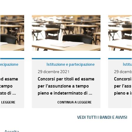
tecipazione
Istituzione e partecipazione
Istit
29 dicembre 2021
29 dicemb
 ed esame
Concorsi per titoli ed esame
Concorsi
 tempo
per l’assunzione a tempo
per l’as
to di n.
pieno e indeterminato di n.
pieno e 
ria C per
306 unità di categoria C per
306 unit
A LEGGERE
CONTINUA A LEGGERE
vari pr...
vari pr...
VEDI TUTTI I BANDI E AVVISI
Ascolta