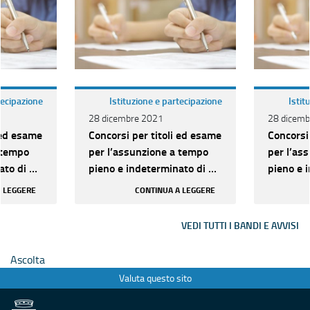
tecipazione
Istituzione e partecipazione
Istit
28 dicembre 2021
28 dicemb
 ed esame
Concorsi per titoli ed esame
Concorsi
 tempo
per l’assunzione a tempo
per l’as
to di n.
pieno e indeterminato di n.
pieno e 
ria D per
209 unità di categoria D per
209 unit
A LEGGERE
CONTINUA A LEGGERE
vari pr...
vari pr...
VEDI TUTTI I BANDI E AVVISI
Ascolta
Valuta questo sito