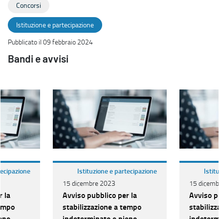
Concorsi
Istituzione e partecipazione
Pubblicato il 09 febbraio 2024
Bandi e avvisi
tecipazione
Istituzione e partecipazione
Istit
15 dicembre 2023
15 dicemb
r la
Avviso pubblico per la
Avviso p
tempo
stabilizzazione a tempo
stabiliz
eno
indeterminato e pieno
indeterm