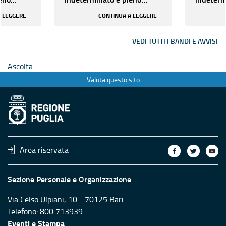
uglia di
presso la Regione Puglia di
presso l
A LEGGERE
CONTINUA A LEGGERE
a...
n. 4 unità di persona...
n. 4 unit
VEDI TUTTI I BANDI E AVVISI
Ascolta
Valuta questo sito
Area riservata
Sezione Personale e Organizzazione
Via Celso Ulpiani, 10 - 70125 Bari
Telefono: 800 713939
Eventi e Stampa