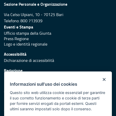
Sezione Personale e Organizzazione
Via Celso Ulpiani, 10 - 70125 Bari
Telefono: 800 713939
Eventi e Stampa
Ufficio stampa della Giunta
Press Regione
Logo e identità regionale
Accessibilità
Dichiarazione di accessibilità
Redazione
Responsabili di pubblicazione
×
Informazioni sull'uso dei cookies
Protezione civile
Vai al sito di Protezione Civile Puglia
Questo sito web utilizza cookie essenziali per garantire
il suo corretto funzionamento e cookie di terze parti
Iniziativa finanziata con risorse del POR Puglia 2014/2020 -
per fornire servizi erogati da portali esterni. Questi
Asse XI
ultimi saranno impostati solo dopo il consenso.