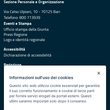
Sezione Personale e Organizzazione
Via Celso Ulpiani, 10 - 70125 Bari
Telefono: 800 713939
Eventi e Stampa
Ufficio stampa della Giunta
Press Regione
Logo e identità regionale
Accessibilità
Dichiarazione di accessibilità
Redazione
Responsabili di pubblicazione
×
Informazioni sull'uso dei cookies
Protezione civile
Vai al sito di Protezione Civile Puglia
Questo sito web utilizza cookie essenziali per garantire
il suo corretto funzionamento e cookie di terze parti
Iniziativa finanziata con risorse del POR Puglia 2014/2020 -
per fornire servizi erogati da portali esterni. Questi
Asse XI
ultimi saranno impostati solo dopo il consenso.