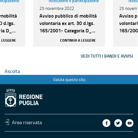
tecipazione
Istituzione e partecipazione
Istit
25 novembre 2022
25 novem
mobilità
Avviso pubblico di mobilità
Avviso p
0 d.lgs.
volontaria ex art. 30 d.lgs.
volontari
ria D_
165/2001- Categoria D_
165/200
ionali
Vari profili professionali
Vari prof
A LEGGERE
CONTINUA A LEGGERE
VEDI TUTTI I BANDI E AVVISI
Ascolta
Valuta questo sito
Area riservata