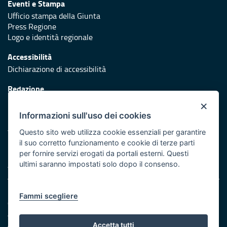
Eventi e Stampa
Ufficio stampa della Giunta
Press Regione
Logo e identità regionale
Accessibilità
Dichiarazione di accessibilità
Redazione
Responsabili di pubblicazione
×
Informazioni sull'uso dei cookies
Protezione civile
Vai al sito di Protezione Civile Puglia
Questo sito web utilizza cookie essenziali per garantire
il suo corretto funzionamento e cookie di terze parti
Iniziativa finanziata con risorse del POR Puglia 2014/2020 -
per fornire servizi erogati da portali esterni. Questi
Asse XI
ultimi saranno impostati solo dopo il consenso.
Note legali
Fammi scegliere
Cookie e privacy
Amministrazione trasparente
Atti di notifica
Accetta tutti