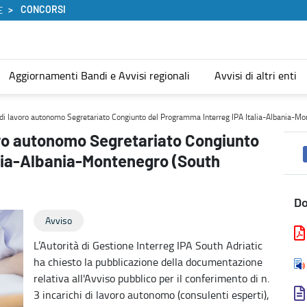
CONCORSI
E
Aggiornamenti Bandi e Avvisi regionali
Avvisi di altri enti
nto del Programma Interreg IPA Italia-Albania-Montenegro (South 
hi di lavoro autonomo Segretariato Congiunto del Programma Interreg IPA Italia-Albania-M
voro autonomo Segretariato Congiunto
alia-Albania-Montenegro (South
D
Avviso
L’Autorità di Gestione Interreg IPA South Adriatic
ha chiesto la pubblicazione della documentazione
relativa all'Avviso pubblico per il conferimento di n.
3 incarichi di lavoro autonomo (consulenti esperti),