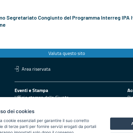
nomo Segretariato Congiunto del Programma Interreg IPA 
one
Valuta questo sito
Area riservata
Eventi e Stampa
Ac
Ufficio stampa della Giunta
Di
Press Regione
Logo e identità regionale
uso dei cookies
Redazione
Pr
a cookie essenziali per garantire il suo corretto
A
di terze parti per fornire servizi erogati da portali
Responsabili di pubblicazione
Vai
 saranno impostati solo dopo il consenso.