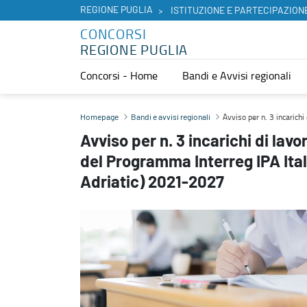
REGIONE PUGLIA
ISTITUZIONE E PARTECIPAZION
CONCORSI
REGIONE PUGLIA
Concorsi - Home
Bandi e Avvisi regionali
Avviso per n. 3 incarichi di lavoro autonomo Segretariato Congiu
Avviso per n. 3 incaric
Homepage
Bandi e avvisi regionali
Avviso per n. 3 incarichi di la
del Programma Interreg IPA It
Adriatic) 2021-2027