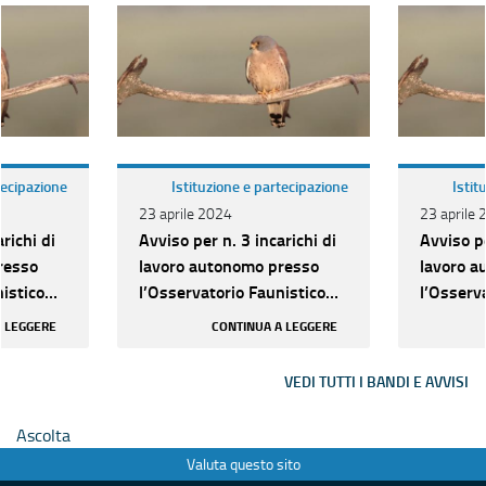
tecipazione
Istituzione e partecipazione
Istit
23 aprile 2024
23 aprile
richi di
Avviso per n. 3 incarichi di
Avviso pe
resso
lavoro autonomo presso
lavoro a
istico
l’Osservatorio Faunistico
l’Osserv
Regionale
Regional
A LEGGERE
CONTINUA A LEGGERE
VEDI TUTTI I BANDI E AVVISI
Ascolta
Valuta questo sito