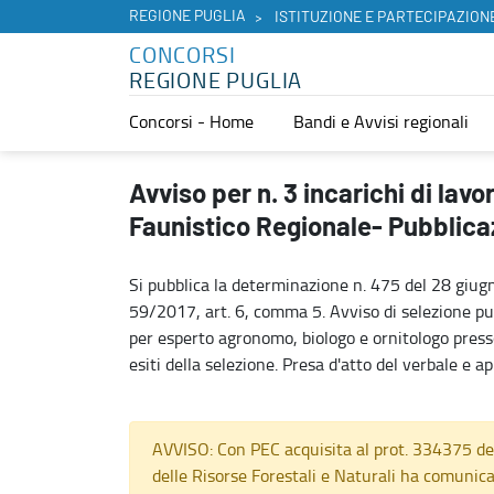
REGIONE PUGLIA
ISTITUZIONE E PARTECIPAZION
CONCORSI
REGIONE PUGLIA
Concorsi - Home
Bandi e Avvisi regionali
Avviso per n. 3 incarichi di lavoro autonomo presso l’Osservatorio 
Avviso per n. 3 incarichi di la
Faunistico Regionale- Pubblicaz
Si pubblica la determinazione n. 475 del 28 gi
59/2017, art. 6, comma 5. Avviso di selezione pu
per esperto agronomo, biologo e ornitologo presso
esiti della selezione. Presa d'atto del verbale e a
AVVISO: Con PEC acquisita al prot. 334375 del
delle Risorse Forestali e Naturali ha comun