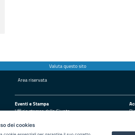
Valuta questo sito
Area riservata
Eventi e Stampa
Ac
Ufficio stampa della Giunta
Di
Press Regione
Logo e identità regionale
uso dei cookies
a cookie essenziali per garantire il suo corretto