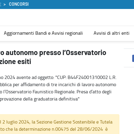
CONCORSI
E
Aggiornamenti Bandi e Avvisi regionali
Avvisi di altri enti
Faunistico Regionale- Pubblicazione esiti - Concorsi
voro autonomo presso l’Osservatorio
ione esiti
ugno 2024 avente ad oggetto: "CUP: B44F24001310002 L.R.
bblica per affidamento di tre incarichi di lavoro autonomo
 l’Osservatorio Faunistico Regionale. Presa d’atto degli
pprovazione della graduatoria definitiva"
 2 luglio 2024, la Sezione Gestione Sostenibile e Tutela
icato che la determinazione n.00475 del 28/06/2024 è