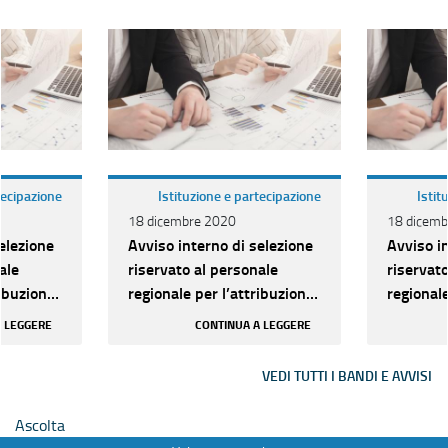
tecipazione
Istituzione e partecipazione
Istit
18 dicembre 2020
18 dicemb
elezione
Avviso interno di selezione
Avviso i
ale
riservato al personale
riservat
ribuzione
regionale per l’attribuzione
regionale
delle progressioni
delle pr
A LEGGERE
CONTINUA A LEGGERE
t...
economiche orizzont...
economic
VEDI TUTTI I BANDI E AVVISI
Ascolta