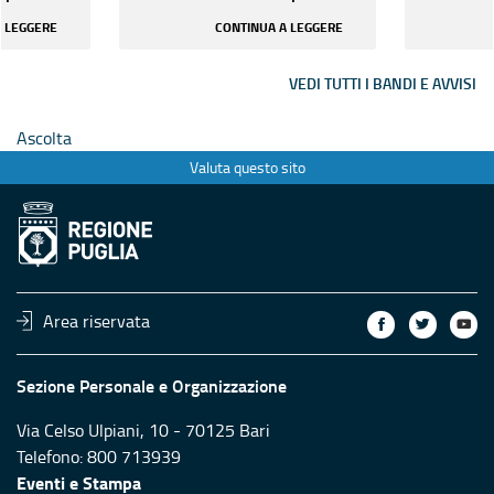
tà di
supporto all’Autorità di
supporto 
A LEGGERE
CONTINUA A LEGGERE
gl...
Gestione del PSR Pugl...
Gestione
VEDI TUTTI I BANDI E AVVISI
Ascolta
Valuta questo sito
Area riservata
Sezione Personale e Organizzazione
Via Celso Ulpiani, 10 - 70125 Bari
Telefono: 800 713939
Eventi e Stampa