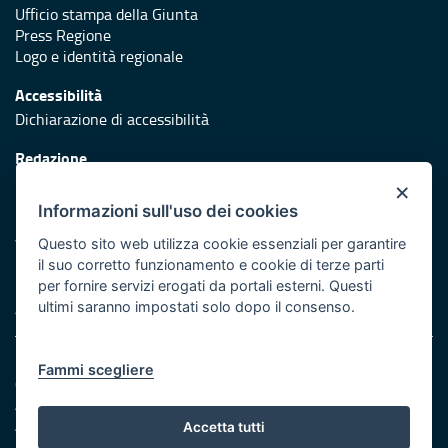
Ufficio stampa della Giunta
Press Regione
Logo e identità regionale
Accessibilità
Dichiarazione di accessibilità
Redazione
Responsabili di pubblicazione
×
Informazioni sull'uso dei cookies
Protezione civile
Vai al sito di Protezione Civile Puglia
Questo sito web utilizza cookie essenziali per garantire
il suo corretto funzionamento e cookie di terze parti
Iniziativa finanziata con risorse del POR Puglia 2014/2020 -
per fornire servizi erogati da portali esterni. Questi
Asse XI
ultimi saranno impostati solo dopo il consenso.
Note legali
Fammi scegliere
Cookie e privacy
Amministrazione trasparente
Atti di notifica
Accetta tutti
Feed RSS