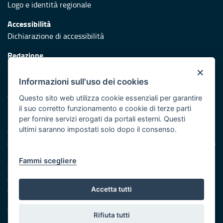
Logo e identità regionale
Accessibilità
Dichiarazione di accessibilità
Redazione
Responsabili di pubblicazione
×
Informazioni sull'uso dei cookies
Protezione civile
Vai al sito di Protezione Civile Puglia
Questo sito web utilizza cookie essenziali per garantire
il suo corretto funzionamento e cookie di terze parti
Iniziativa finanziata con risorse del POR Puglia 2014/2020 -
per fornire servizi erogati da portali esterni. Questi
Asse XI
ultimi saranno impostati solo dopo il consenso.
Note legali
Fammi scegliere
Cookie e privacy
Amministrazione trasparente
Atti di notifica
Accetta tutti
Feed RSS
Servizi Intranet
Rifiuta tutti