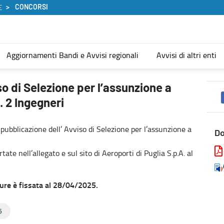
CONCORSI
E
Aggiornamenti Bandi e Avvisi regionali
Avvisi di altri enti
tempo pieno e determinato di n. 2 Ingegneri - Concorsi
so di Selezione per l’assunzione a
 2 Ingegneri
a pubblicazione dell’ Avviso di Selezione per l’assunzione a
D
tate nell’allegato e sul sito di Aeroporti di Puglia S.p.A. al
ure è fissata al 28/04/2025.
5