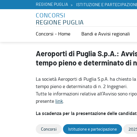
REGIONE PUGLIA
ISTITUZIONE E PARTECIPAZION
CONCORSI
REGIONE PUGLIA
Concorsi - Home
Bandi e Avvisi regionali
Aeroporti di Puglia S.p.A.: Avviso di Selezione per l’assunzione a 
Aeroporti di Puglia S.p.A.: Avvi
tempo pieno e determinato di n.
La società Aeroporti di Puglia S.p.A. ha chiesto l
tempo pieno e determinato di n. 2 Ingegneri.
Tutte le informazioni relative all’Avviso sono ripor
presente
link
.
La scadenza per la presentazione delle candidat
Concorsi
Istituzione e partecipazione
202