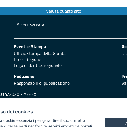
Valuta questo sito
Area riservata
Eventi e Stampa
Ac
Ufficio stampa della Giunta
Di
Press Regione
Logo e identità regionale
Redazione
Pr
Responsabili di pubblicazione
Vai
 2014/2020 - Asse XI
trasparente
Atti di notifica
Feed RSS
Servizi Intranet
uso dei cookies
a cookie essenziali per garantire il suo corretto
A
di terze parti per fornire servizi erogati da portali