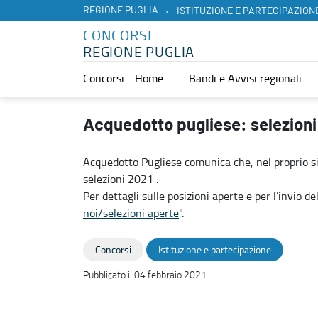
REGIONE PUGLIA
ISTITUZIONE E PARTECIPAZION
CONCORSI
REGIONE PUGLIA
Concorsi - Home
Bandi e Avvisi regionali
Acquedotto pugliese: selezioni 2021 - Concorsi
Acquedotto pugliese: selezioni
Acquedotto Pugliese comunica che, nel proprio si
selezioni 2021 .
Per dettagli sulle posizioni aperte e per l’invio d
noi/selezioni aperte
".
Concorsi
Istituzione e partecipazione
Pubblicato il 04 febbraio 2021