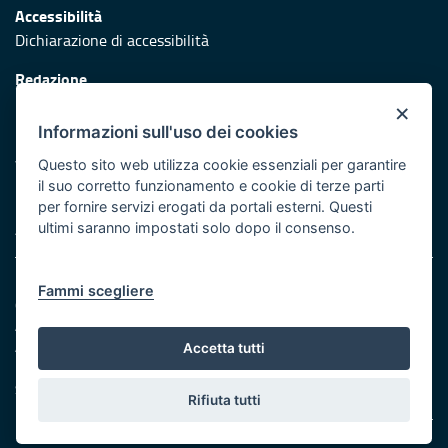
Accessibilità
Dichiarazione di accessibilità
Redazione
Responsabili di pubblicazione
×
Informazioni sull'uso dei cookies
Protezione civile
Vai al sito di Protezione Civile Puglia
Questo sito web utilizza cookie essenziali per garantire
il suo corretto funzionamento e cookie di terze parti
Iniziativa finanziata con risorse del POR Puglia 2014/2020 -
per fornire servizi erogati da portali esterni. Questi
Asse XI
ultimi saranno impostati solo dopo il consenso.
Note legali
Fammi scegliere
Cookie e privacy
Amministrazione trasparente
Atti di notifica
Accetta tutti
Feed RSS
Servizi Intranet
Rifiuta tutti
© Regione Puglia