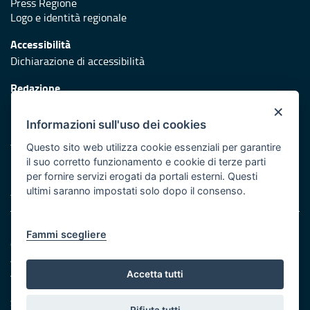
Press Regione
Logo e identità regionale
Accessibilità
Dichiarazione di accessibilità
Redazione
Responsabili di pubblicazione
×
Informazioni sull'uso dei cookies
Protezione civile
Vai al sito di Protezione Civile Puglia
Questo sito web utilizza cookie essenziali per garantire
il suo corretto funzionamento e cookie di terze parti
Iniziativa finanziata con risorse del POR Puglia 2014/2020 -
per fornire servizi erogati da portali esterni. Questi
Asse XI
ultimi saranno impostati solo dopo il consenso.
Note legali
Fammi scegliere
Cookie e privacy
Amministrazione trasparente
Atti di notifica
Accetta tutti
Feed RSS
Servizi Intranet