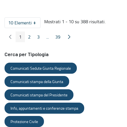
Mostrati 1 - 10 su 388 risultati.
10 Elementi
Per pagina
1
2
3
...
39
Pagina Precedente
Pagina Seguente
Pagina
Pagina
Pagina
Pagine intermedie
Pagina
Cerca per Tipologia
Comunicati Sedute Giunta Regionale
Comunicati stampa della Giunta
Comunicati stampa del Presidente
Info, appuntamenti e conferenze stampa
Protezione Civile