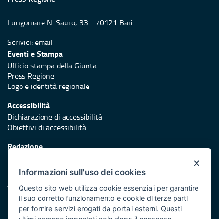
Lungomare N. Sauro, 33 - 70121 Bari
Scrivici:
email
Eventi e Stampa
Ufficio stampa della Giunta
Press Regione
Logo e identità regionale
Accessibilità
Dichiarazione di accessibilità
Obiettivi di accessibilità
Redazione
Responsabili di pubblicazione
×
Informazioni sull'uso dei cookies
Protezione civile
Vai al sito di Protezione Civile Puglia
Questo sito web utilizza cookie essenziali per garantire
il suo corretto funzionamento e cookie di terze parti
Iniziativa finanziata con risorse del POR Puglia 2014/2020 -
per fornire servizi erogati da portali esterni. Questi
ultimi saranno impostati solo dopo il consenso.