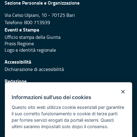
Sezione Personale e Organizzazione
Via Celso Ulpiani, 10 - 70125 Bari
Telefono: 800 713939
Eventi e Stampa
Ufficio stampa della Giunta
Press Regione
Logo e identità regionale
Accessibilità
Dichiarazione di accessibilità
Redazione
Responsabili di pubblicazione
×
Informazioni sull'uso dei cookies
Protezione civile
Vai al sito di Protezione Civile Puglia
Questo sito web utilizza cookie essenziali per garantire
il suo corretto funzionamento e cookie di terze parti
Iniziativa finanziata con risorse del POR Puglia 2014/2020 -
per fornire servizi erogati da portali esterni. Questi
Asse XI
ultimi saranno impostati solo dopo il consenso.