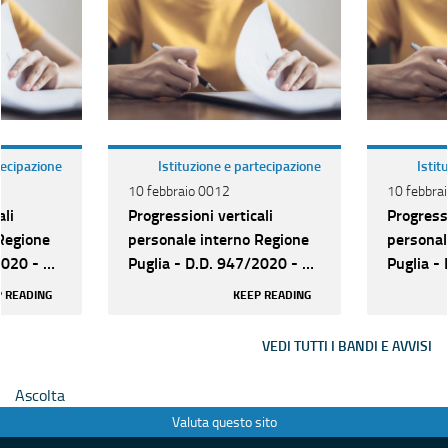
tecipazione
Istituzione e partecipazione
Istit
10 febbraio 0012
10 febbra
ali
Progressioni verticali
Progressi
Regione
personale interno Regione
personal
2020 - N.
Puglia - D.D. 947/2020 - N.
Puglia -
74 posti cat. C
74 posti 
 READING
KEEP READING
VEDI TUTTI I BANDI E AVVISI
Ascolta
Valuta questo sito