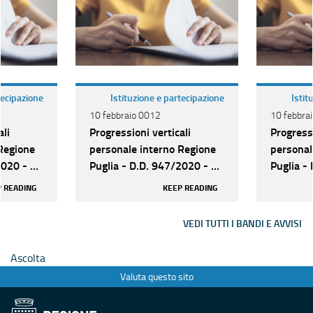
tecipazione
Istituzione e partecipazione
Istit
10 febbraio 0012
10 febbra
ali
Progressioni verticali
Progressi
Regione
personale interno Regione
personal
2020 - N.
Puglia - D.D. 947/2020 - N.
Puglia -
74 posti cat. C
74 posti 
 READING
KEEP READING
VEDI TUTTI I BANDI E AVVISI
Ascolta
Valuta questo sito