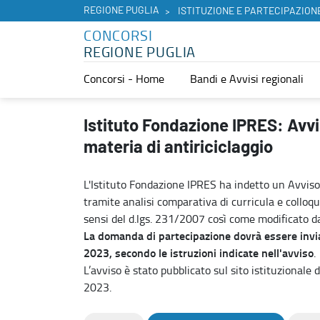
REGIONE PUGLIA
ISTITUZIONE E PARTECIPAZION
CONCORSI
REGIONE PUGLIA
Concorsi - Home
Bandi e Avvisi regionali
Istituto Fondazione IPRES: Avviso di selezione n. 1 Esperto giurista
Istituto Fondazione IPRES: Avvis
materia di antiriciclaggio
L'Istituto Fondazione IPRES ha indetto un Avviso 
tramite analisi comparativa di curricula e colloqui
sensi del d.lgs. 231/2007 così come modificato da
La domanda di partecipazione dovrà essere invia
2023, secondo le istruzioni indicate nell'avviso
.
L’avviso è stato pubblicato sul sito istituzionale
2023.