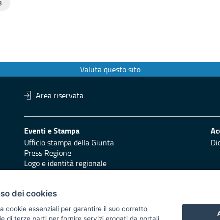
3
Valuta questo sito
Area riservata
Eventi e Stampa
Ac
Ufficio stampa della Giunta
Di
Press Regione
Logo e identità regionale
Redazione
Pr
Responsabili di pubblicazione
Vai
uso dei cookies
a cookie essenziali per garantire il suo corretto
 2014/2020 - Asse XI
A
di terze parti per fornire servizi erogati da portali