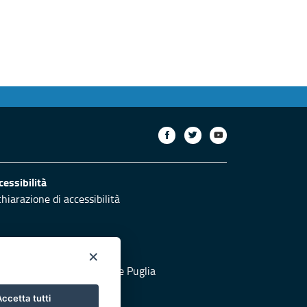
cessibilità
chiarazione di accessibilità
×
otezione civile
 al sito di Protezione Civile Puglia
ccetta tutti