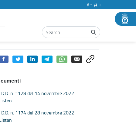
A
A
ali indetti con DD 1371_2021: Assunzione Vincitori e copertura post
ocumenti
D.D. n. 1128 del 14 novembre 2022
Listen
D.D. n. 1174 del 28 novembre 2022
Listen