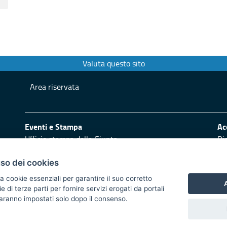
Valuta questo sito
Area riservata
Eventi e Stampa
Ac
Ufficio stampa della Giunta
Di
Press Regione
Logo e identità regionale
uso dei cookies
Redazione
Pr
a cookie essenziali per garantire il suo corretto
A
di terze parti per fornire servizi erogati da portali
Responsabili di pubblicazione
Vai
 saranno impostati solo dopo il consenso.
 2014/2020 - Asse XI