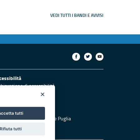
VEDI TUTTI I BANDI E AVVISI
cessibilità
chiarazione di accessibilità
×
otezione civile
ccetta tutti
 al sito di Protezione Civile Puglia
Rifiuta tutti