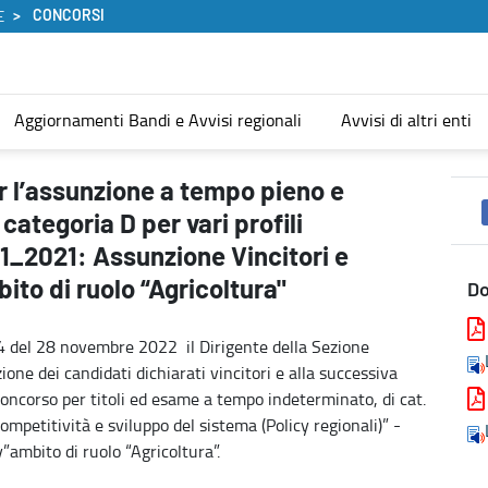
CONCORSI
E
Aggiornamenti Bandi e Avvisi regionali
Avvisi di altri enti
erminato di n. 209 unità di categoria D per vari profili profession
r l’assunzione a tempo pieno e
categoria D per vari profili
71_2021: Assunzione Vincitori e
ito di ruolo “Agricoltura"
D
4 del 28 novembre 2022 il Dirigente della Sezione
one dei candidati dichiarati vincitori e alla successiva
concorso per titoli ed esame a tempo indeterminato, di cat.
mpetitività e sviluppo del sistema (Policy regionali)” -
y”ambito di ruolo “Agricoltura”.