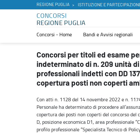
REGIONE PUGLIA
ISTITUZIONE E PARTECIPAZION
CONCORSI
REGIONE PUGLIA
Concorsi - Home
Bandi e Avvisi regionali
Concorsi per titoli ed esame per l’assunzione a tempo pieno e indet
Concorsi per titoli ed esame pe
indeterminato di n. 209 unità di 
professionali indetti con DD 13
copertura posti non coperti amb
Con atti n. 1128 del 14 novembre 2022 e n. 117
Personale ha determinato di procedere all’assunzi
copertura dei posti non coperti del concorso del 
D, posizione economica D1, area professionale “Co
profilo professionale “Specialista Tecnico di Polic