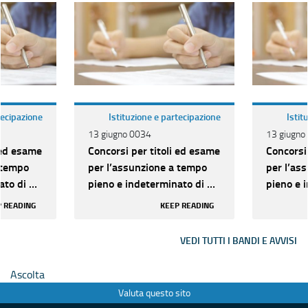
tecipazione
Istituzione e partecipazione
Istit
13 giugno 0034
13 giugno
 ed esame
Concorsi per titoli ed esame
Concorsi
 tempo
per l’assunzione a tempo
per l’as
to di n.
pieno e indeterminato di n.
pieno e 
ria D per
209 unità di categoria D per
209 unit
 READING
KEEP READING
vari pr...
vari pr...
VEDI TUTTI I BANDI E AVVISI
Ascolta
Valuta questo sito