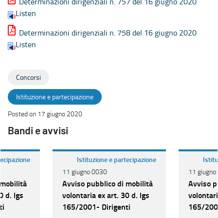
Determinazioni dirigenziali n. 757 del 16 giugno 2020
Listen
Determinazioni dirigenziali n. 758 del 16 giugno 2020
Listen
Concorsi
Istituzione e partecipazione
Posted on 17 giugno 2020
Bandi e avvisi
tecipazione
Istituzione e partecipazione
Istit
11 giugno 0030
11 giugno
mobilità
Avviso pubblico di mobilità
Avviso p
0 d. lgs
volontaria ex art. 30 d. lgs
volontari
ti
165/2001- Dirigenti
165/2001