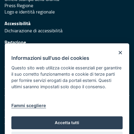
Press Regione
Logo e identità regionale
Accessibilità
Dichiarazione di accessibilità
Redazione
Responsabili di pubblicazione
×
Informazioni sull'uso dei cookies
Protezione civile
Vai al sito di Protezione Civile Puglia
Questo sito web utilizza cookie essenziali per garantire
il suo corretto funzionamento e cookie di terze parti
Iniziativa finanziata con risorse del POR Puglia 2014/2020 -
per fornire servizi erogati da portali esterni. Questi
Asse XI
ultimi saranno impostati solo dopo il consenso.
Note legali
Fammi scegliere
Cookie e privacy
Amministrazione trasparente
Atti di notifica
Accetta tutti
Feed RSS