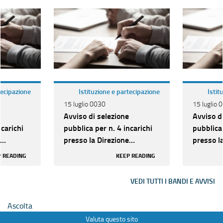
tecipazione
Istituzione e partecipazione
Istit
15 luglio 0030
15 luglio 
Avviso di selezione
Avviso d
ncarichi
pubblica per n. 4 incarichi
pubblica 
presso la Direzione
presso l
l
Amministrativa del
Amminist
 READING
KEEP READING
Gabinetto
Gabinett
VEDI TUTTI I BANDI E AVVISI
Ascolta
Valuta questo sito