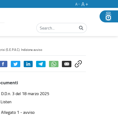
A
A
vo e delle aree di crisi (S.E.P.A.C). Indizione avviso - Concorsi
isi (S.E.P.A.C). Indizione avviso
ocumenti
D.D.n. 3 del 18 marzo 2025
Listen
Allegato 1 - avviso