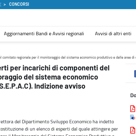
CONCORSI
E
Aggiornamenti Bandi e Avvisi regionali
Avvisi di altri enti
omitato regionale per il monitoraggio del sistema economico produtti
l comitato regionale per il monitoraggio del sistema economico produttivo e delle aree di cr
rti per incarichi di componenti del
toraggio del sistema economico
(S.E.P.A.C). Indizione avviso
D
rettora del Dipartimento Sviluppo Economico ha indetto
costituzione di un elenco di esperti dal quale attingere per
per il Monitoraggio del Sistema Economico Produttivo e