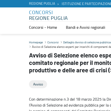
REGIONE PUGLIA
ISTITUZIONE E PARTECIPAZION
CONCORSI
REGIONE PUGLIA
Concorsi - Home
Bandi e Avvisi regionali
Avviso di Selezione elenco esperti per incarichi di componenti del c
Homepage
Concorsi
Dettaglio Avviso di selezione pubblica
Avviso di Selezione elenco esperti per incarichi di componenti de
Avviso di Selezione elenco espe
comitato regionale per il moni
produttivo e delle aree di crisi 
Avviso
Con determinazione n.3 del 18 marzo 2025 la Di
l’Avviso di Selezione ad evidenza pubblica per la 
la nomina di componenti del Comitato Regionale 