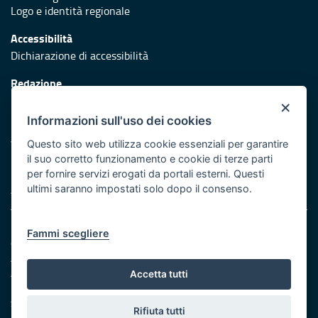
Logo e identità regionale
Accessibilità
Dichiarazione di accessibilità
Redazione
Responsabili di pubblicazione
×
Informazioni sull'uso dei cookies
Protezione civile
Vai al sito di Protezione Civile Puglia
Questo sito web utilizza cookie essenziali per garantire
il suo corretto funzionamento e cookie di terze parti
Iniziativa finanziata con risorse del POR Puglia 2014/2020 -
per fornire servizi erogati da portali esterni. Questi
Asse XI
ultimi saranno impostati solo dopo il consenso.
Note legali
Fammi scegliere
Cookie e privacy
Amministrazione trasparente
Atti di notifica
Accetta tutti
Feed RSS
Servizi Intranet
Rifiuta tutti