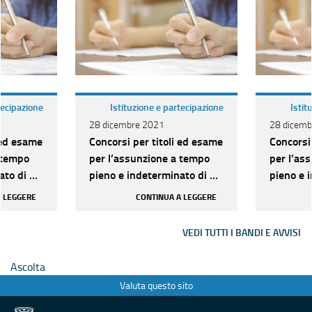
tecipazione
Istituzione e partecipazione
Istit
28 dicembre 2021
28 dicemb
 ed esame
Concorsi per titoli ed esame
Concorsi
 tempo
per l’assunzione a tempo
per l’as
to di n.
pieno e indeterminato di n.
pieno e 
ria D per
209 unità di categoria D per
209 unit
A LEGGERE
CONTINUA A LEGGERE
vari pr...
vari pr...
VEDI TUTTI I BANDI E AVVISI
Ascolta
Valuta questo sito