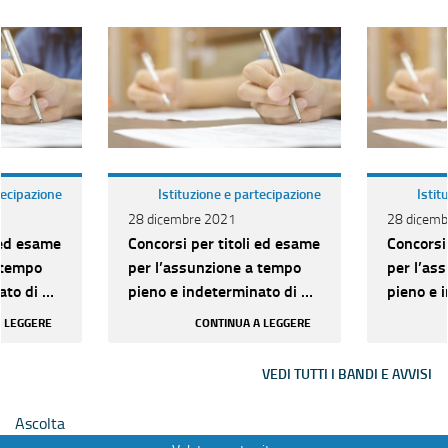
tecipazione
Istituzione e partecipazione
Istit
28 dicembre 2021
28 dicemb
 ed esame
Concorsi per titoli ed esame
Concorsi
 tempo
per l’assunzione a tempo
per l’as
to di n.
pieno e indeterminato di n.
pieno e 
ria D per
209 unità di categoria D per
209 unit
A LEGGERE
CONTINUA A LEGGERE
vari pr...
vari pr...
VEDI TUTTI I BANDI E AVVISI
Ascolta