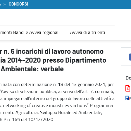
CONCORSI
E
menti Bandi e Avvisi regionali
Avvisi di altri enti
o Programma Interreg Grecia-Italia 2014-2020 presso Dipartimento 
r n. 6 incarichi di lavoro autonomo
lia 2014-2020 presso Dipartimento
d Ambientale: verbale
D
ominata con determinazione n. 18 del 13 gennaio 2021, per
’Avviso di selezione pubblica, ai sensi dell’art. 7, comma 6,
da impiegare all’interno del gruppo di lavoro delle attività a
 networking of creative industries via hubs” Programma
timento Agricoltura, Sviluppo Rurale ed Ambientale,
.R.P n. 165 del 10/12/2020.