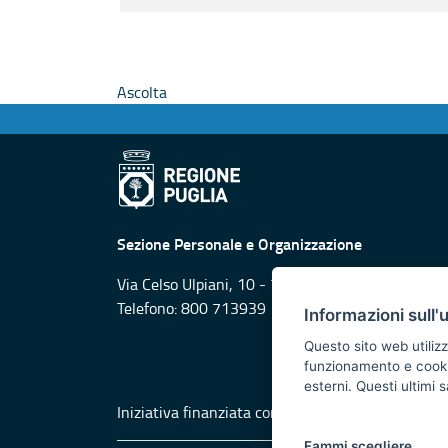
Ascolta
Sezione Personale e Organizzazione
Via Celso Ulpiani, 10 - 70125 Bari
Telefono: 800 713939
Informazioni sull'
Questo sito web utilizz
funzionamento e cookie 
esterni. Questi ultimi
Iniziativa finanziata con risorse del POR Puglia
Fammi scegliere