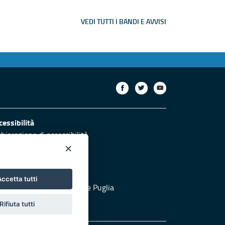
VEDI TUTTI I BANDI E AVVISI
cessibilità
chiarazione di accessibilità
×
otezione civile
ccetta tutti
 al sito di Protezione Civile Puglia
Rifiuta tutti