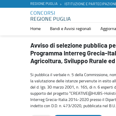
REGIONE PUGLIA
ISTITUZIONE E PARTECIPAZION
CONCORSI
REGIONE PUGLIA
Home
Bandi e Avvisi regionali
Aggiorna
Avviso di selezione pubblica per n. 6 incarichi di lavoro autonom
Avviso di selezione pubblica pe
Programma Interreg Grecia-Ita
Agricoltura, Sviluppo Rurale e
Si pubblica il verbale n. 5 della Commissione, n
la valutazione delle istanze pervenute in esito all
del d. lgs. 30 marzo 2001, n. 165, di n. 6 esperti 
supporto del progetto “CREATIVE@HUBS-Holistic
Interreg Grecia-Italia 2014-2020 presso il Dipar
indetto con D.D. n. 473/2020, pubblicata nel B.U