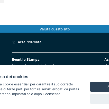
Valuta questo sito
Area riservata
Eventi e Stampa
Ac
Ufficio stampa della Giunta
Di
Press Regione
Logo e identità regionale
uso dei cookies
Redazione
Pr
a cookie essenziali per garantire il suo corretto
A
di terze parti per fornire servizi erogati da portali
Responsabili di pubblicazione
Vai
 saranno impostati solo dopo il consenso.
 2014/2020 - Asse XI