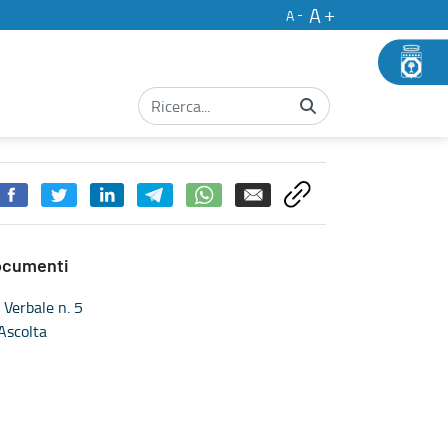
A
A
Agricoltura, Sviluppo Rurale ed Ambientale: verbale - Concorsi
ocumenti
Verbale n. 5
Ascolta