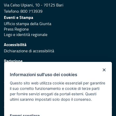
Via Celso Ulpiani, 10 - 70125 Bari
Telefono: 800 713939
Eventi e Stampa
Ufficio stampa della Giunta
Press Regione
Logo e identità regionale
Accessibilità
Dichiarazione di accessibilità
Redazione
Responsabili di pubblicazione
×
Informazioni sull'uso dei cookies
Protezione civile
Vai al sito di Protezione Civile Puglia
Questo sito web utilizza cookie essenziali per garantire
il suo corretto funzionamento e cookie di terze parti
Iniziativa finanziata con risorse del POR Puglia 2014/2020 -
per fornire servizi erogati da portali esterni. Questi
Asse XI
ultimi saranno impostati solo dopo il consenso.
Note legali
Fammi scegliere